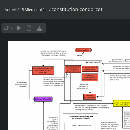
constitution-condorcet
Accueil
/
15 Mieux notées
/